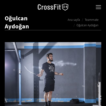
Oğulcan
You are here:
Ana sayfa
Teammate
Aydoğan
Oğulcan Aydoğan