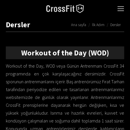
Dersler
You are here:
Ana sayfa
İlk Adım
Dersler
Workout of the Day (WOD)
Workout of the Day, WOD veya Günün Antrenmanı CrossFit 34
programında en çok karşılaşacağınız dersimizdir. CrossFit
sporunun antrenmanlarını içerir. Baş antrenörümüz Fırat Tarhan
tarafından periyodize edilen ve tasarlanan antrenmanlarımız
websitemizde de günlük olarak yayınlanır. Antrenmanlarımız
CrossFit prensiplerine dayanarak hergün değişken, kısa ve
yüksek yoğunlukludur. Isınma ve hazırlık evreleri, kuvvet ve
kondüsyon çalışmaları ve soğuma dahil toplamda 1 saat sürer.
Konusunda uzman antrenörlerimiz derslerde katılımcıların