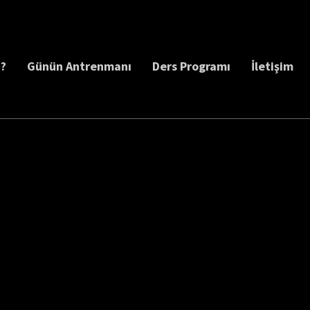
z?
Günün Antrenmanı
Ders Programı
İletişim