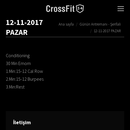
12-11-2017
You are here:
Ana sayfa
Günün Antremanı - Şerifali
PAZAR
12-11-2017 PAZAR
Conditioning
30 Min Emom
1.Min:15-12 Cal Row
2.Min:15-12 Burpees
3.Min:Rest
İletişim