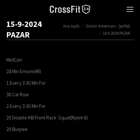
15-9-2024
You are here:
Ana sayfa
Günün Antremanı - Şerifali
PAZAR
15-9-2024 PAZAR
MetCon
28 Min Emom(4R)
1.Every 3:30 Min For
30 Cal Row
2.Every 3:30 Min For
20 Double KB Front Rack
Squat(Rpe4-6)
20 Burpee