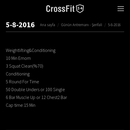
5-8-2016
You are here:
Ana sayfa
Günün Antremanı - Şerifali
5-8-2016
Weightlifting&Conditioning
10 Min Emom
3 Squat Clean(%70)
Conditioning
5 Round For Time
50 Double Unders or 100 Single
6 Bar Muscle Up or 12 Chest2 Bar
Cap time:15 Min