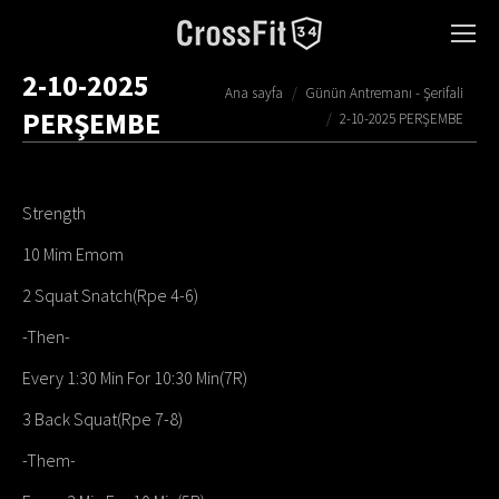
2-10-2025
You are here:
Ana sayfa
Günün Antremanı - Şerifali
PERŞEMBE
2-10-2025 PERŞEMBE
Strength
10 Mim Emom
2 Squat Snatch(Rpe 4-6)
-Then-
Every 1:30 Min For 10:30 Min(7R)
3 Back Squat(Rpe 7-8)
-Them-