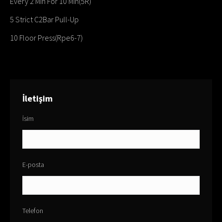
Every 2 Min For 10 Min(5R)
5 Strict C2Bar Pull-Up
10 Floor Press(Rpe6-7)
İletişim
İsim
E-posta
Telefon