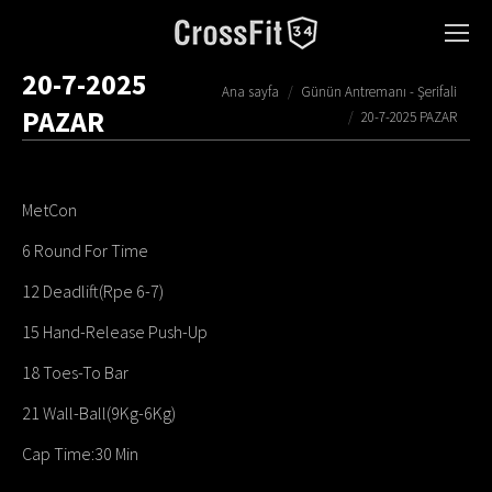
20-7-2025
You are here:
Ana sayfa
Günün Antremanı - Şerifali
PAZAR
20-7-2025 PAZAR
MetCon
6 Round For Time
12 Deadlift(Rpe 6-7)
15 Hand-Release Push-Up
18 Toes-To Bar
21 Wall-Ball(9Kg-6Kg)
Cap Time:30 Min