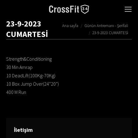
23-9-2023
You are here:
Ana sayfa
Günün Antremanı - Şerifali
CUMARTESİ
23-9-2023 CUMARTESİ
Strength&Conditioning
30 Min Amrap
10 DeadLift(100Kg-70Kg)
10 Box Jump Over(24”20”)
400 M Run
İletişim