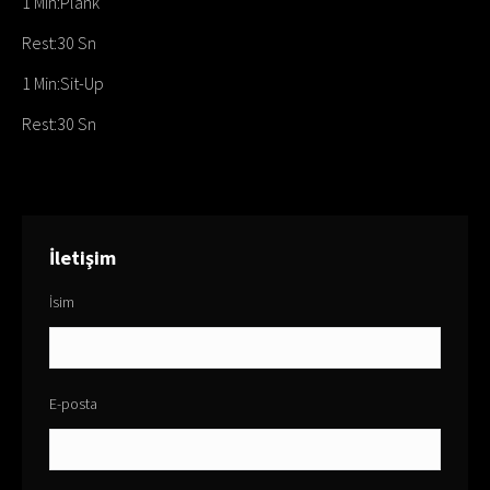
1 Min:Plank
Rest:30 Sn
1 Min:Sit-Up
Rest:30 Sn
İletişim
İsim
E-posta