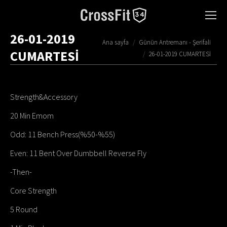
26-01-2019
You are here:
Ana sayfa
Günün Antremanı - Şerifali
CUMARTESİ
26-01-2019 CUMARTESİ
Strength&Accessory
20 Min Emom
Odd: 11 Bench Press(%50-%55)
Even: 11 Bent Over Dumbbell Reverse Fly
-Then-
Core Strength
5 Round