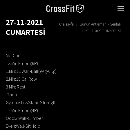
27-11-2021
You are here:
Ana sayfa
Günün Antremanı - Şerifali
CUMARTESİ
27-11-2021 CUMARTESİ
MetCon
18 Min Emom(6R)
1.Min:18 Wall-Ball(9Kg-6Kg)
2.Min:15 Cal.Row
3 Min: Rest
-Then-
Gymnastic&Static Strength
12 Min Emom(4R)
Odd:3 Wall-Clımber
Even:Wall-Sit Hold