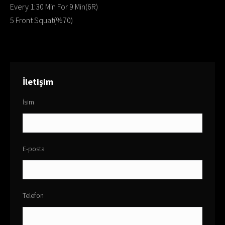
Every 1:30 Min For 9 Min(6R)
5 Front Squat(%70)
İletişim
İsim
E-posta
Telefon