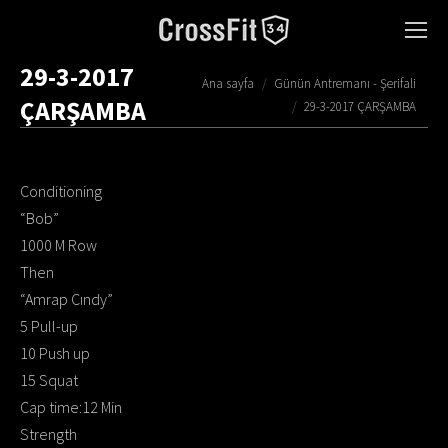
29-3-2017
You are here:
Ana sayfa
Günün Antremanı - Şerifali
ÇARŞAMBA
29-3-2017 ÇARŞAMBA
Conditioning
“Bob”
1000 M Row
Then
“Amrap Cındy”
5 Pull-up
10 Push up
15 Squat
Cap time:12 Min
Strength