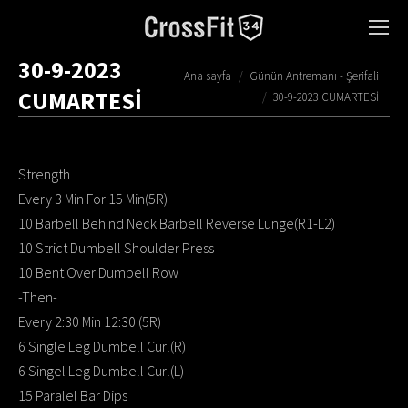
30-9-2023
You are here:
Ana sayfa
Günün Antremanı - Şerifali
CUMARTESİ
30-9-2023 CUMARTESİ
Strength
Every 3 Min For 15 Min(5R)
10 Barbell Behind Neck Barbell Reverse Lunge(R1-L2)
10 Strict Dumbell Shoulder Press
10 Bent Over Dumbell Row
-Then-
Every 2:30 Min 12:30 (5R)
6 Single Leg Dumbell Curl(R)
6 Singel Leg Dumbell Curl(L)
15 Paralel Bar Dips