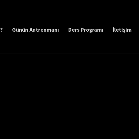
z?
Günün Antrenmanı
Ders Programı
İletişim