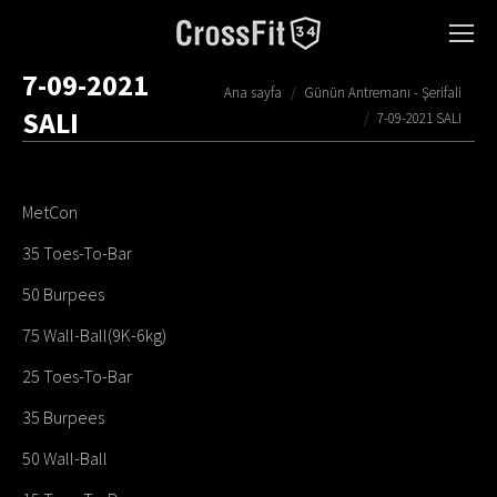
7-09-2021
You are here:
Ana sayfa
Günün Antremanı - Şerifali
SALI
7-09-2021 SALI
MetCon
35 Toes-To-Bar
50 Burpees
75 Wall-Ball(9K-6kg)
25 Toes-To-Bar
35 Burpees
50 Wall-Ball