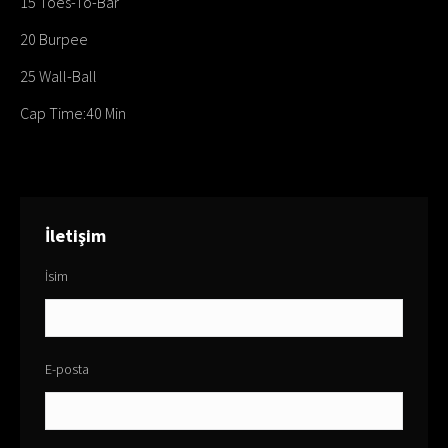
15 Toes-To-Bar
20 Burpee
25 Wall-Ball
Cap Time:40 Min
İletişim
İsim
E-posta