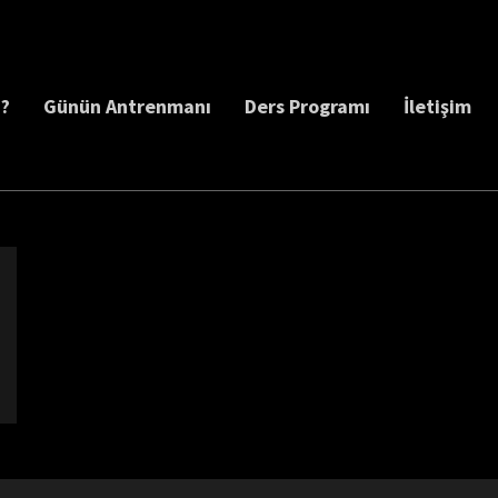
z?
Günün Antrenmanı
Ders Programı
İletişim