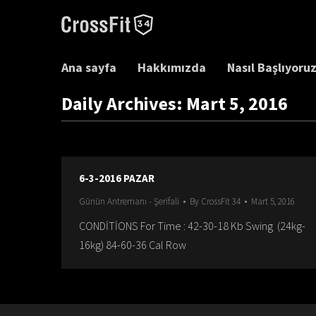
Ana sayfa
Hakkımızda
Nasıl Başlıyoru
Daily Archives:
Mart 5, 2016
6-3-2016 PAZAR
Günün Antremanı - Şerifali
By
CrossFit 34
Mart 5, 2016
CONDİTİONS For Time : 42-30-18 Kb Swing (24kg-
16kg) 84-60-36 Cal Row