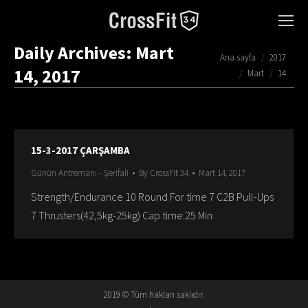
Daily Archives:
Mart
You are here:
Ana sayfa
2017
14, 2017
Mart
14
15-3-2017 ÇARŞAMBA
Günün Antremanı - Şerifali
By
CrossFit 34
Mart 14, 2017
Strength/Endurance 10 Round For time 7 C2B Pull-Ups
7 Thrusters(42,5kg-25kg) Cap time:25 Min
2019 © Tüm hakları saklıdır.