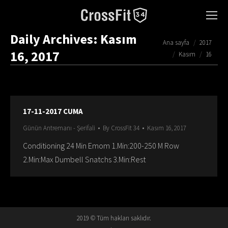
Daily Archives:
Kasım
You are here:
Ana sayfa
2017
16, 2017
Kasım
16
17-11-2017 CUMA
Günün Antremanı - Şerifali
By
CrossFit 34
Kasım 16, 2017
Conditioning 24 Min Emom 1.Min:200-250 M Row
2.Min:Max Dumbell Snatchs 3.Min:Rest
2019 © Tüm hakları saklıdır.