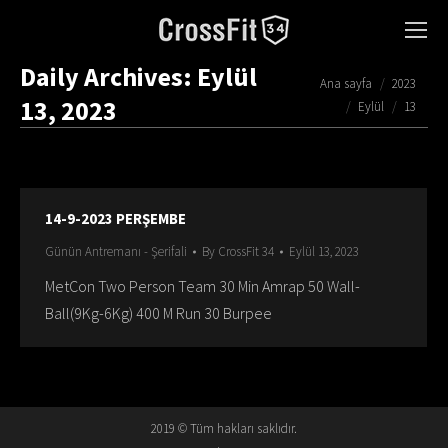
Daily Archives:
Eylül
You are here:
Ana sayfa
2023
13, 2023
Eylül
13
14-9-2023 PERŞEMBE
Günün Antremanı - Şerifali
By
CrossFit 34
Eylül 13, 2023
MetCon Two Person Team 30 Min Amrap 50 Wall-
Ball(9Kg-6Kg) 400 M Run 30 Burpee
2019 © Tüm hakları saklıdır.