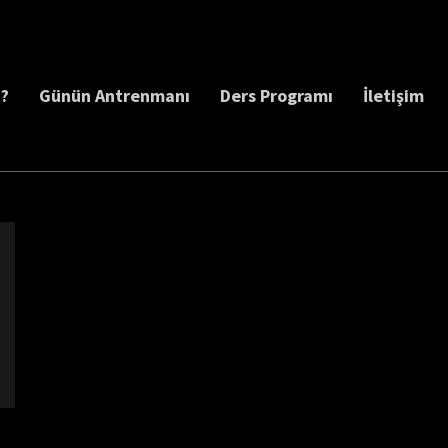
z?
Günün Antrenmanı
Ders Programı
İletişim