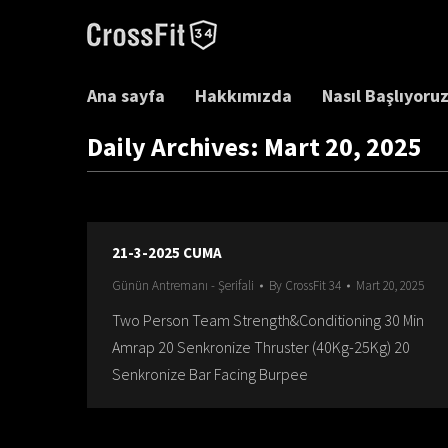
Ana sayfa
Hakkımızda
Nasıl Başlıyoru
Daily Archives:
Mart 20, 2025
21-3-2025 CUMA
Günün Antremanı - Şerifali
By
CrossFit 34
Mart 20, 2025
Two Person Team Strength&Conditioning 30 Min
Amrap 20 Senkronize Thruster (40Kg-25Kg) 20
Senkronize Bar Facing Burpee