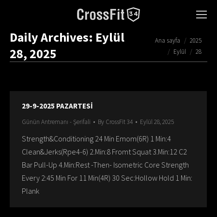
Daily Archives:
Eylül
You are here:
Ana sayfa
2025
28, 2025
Eylül
28
29-9-2025 PAZARTESİ
Günün Antremanı - Şerifali
By
CrossFit 34
Eylül 28, 2025
Strength&Conditioning 24 Min Emom(6R) 1 Min:4
Clean&Jerks(Rpe4-6) 2.Min:8 Fromt Squat 3.Min:12 C2
Bar Pull-Up 4.Min:Rest -Then- Isometric Core Strength
Every 2:45 Min For 11 Min(4R) 30 Sec:Hollow Hold 1 Min:
Plank