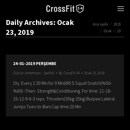
Daily Archives:
Ocak
You are here:
Ana sayfa
2019
23, 2019
Ocak
23
24-01-2019 PERŞEMBE
Günün Antremanı - Şerifali
By
CrossFit 34
Ocak 23, 2019
Oly Every 1:30 Min for 9 Min(6R) 5 Squat Snatch(%50-
%60) -Then- Strength&Conditioning For time: 21-18-
15-12-9-6-3 reps Thrusters(35kg-25kg) Burpee Lateral
Jumps Toes-to-Bars Cap time:20 Min