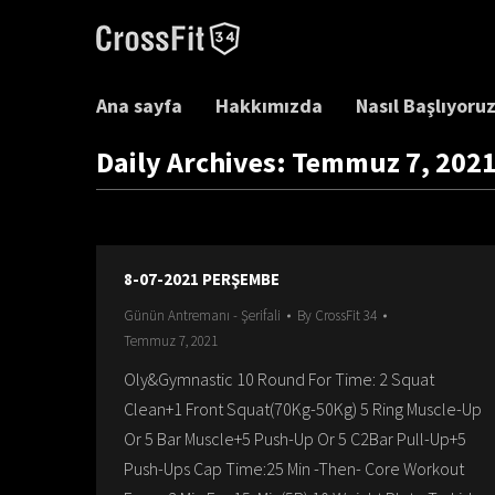
Ana sayfa
Hakkımızda
Nasıl Başlıyoru
Daily Archives:
Temmuz 7, 202
8-07-2021 PERŞEMBE
Günün Antremanı - Şerifali
By
CrossFit 34
Temmuz 7, 2021
Oly&Gymnastic 10 Round For Time: 2 Squat
Clean+1 Front Squat(70Kg-50Kg) 5 Ring Muscle-Up
Or 5 Bar Muscle+5 Push-Up Or 5 C2Bar Pull-Up+5
Push-Ups Cap Time:25 Min -Then- Core Workout