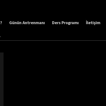
z?
Günün Antrenmanı
Ders Programı
İletişim
1