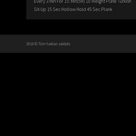
Every 3 Min For 15: Min(5R) 10 Weight Plate Turkish
Sit-Up 15 Sec:Hollow Hold 45 Sec:Plank
2019 © Tüm hakları saklıdır.