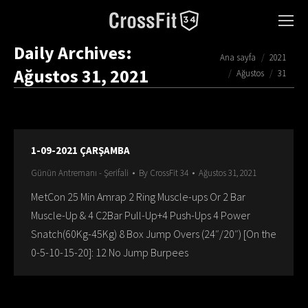
Daily Archives:
You are here:
Ana sayfa
2021
Ağustos 31, 2021
Ağustos
31
1-09-2021 ÇARŞAMBA
Günün Antremanı - Şerifali
By
CrossFit 34
Ağustos 31, 2021
MetCon 25 Min Amrap 2 Ring Muscle-ups Or 2 Bar
Muscle-Up & 4 C2Bar Pull-Up+4 Push-Ups 4 Power
Snatch(60Kg-45Kg) 8 Box Jump Overs (24″/20″) [On the
0-5-10-15-20]: 12 No Jump Burpees