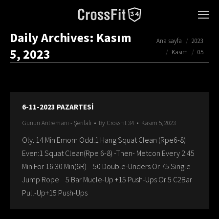
Daily Archives:
Kasım
You are here:
Ana sayfa
2023
5, 2023
Kasım
05
6-11-2023 PAZARTESİ
Günün Antremanı - Şerifali
By
CrossFit 34
Kasım 5, 2023
Oly. 14 Min Emom Odd:1 Hang Squat Clean (Rpe6-8)
Even:1 Squat Clean(Rpe 6-8) -Then- Metcon Every 2:45
Min For 16:30 Min(6R) 50 Double-Unders Or 75 Single
Jump Rope 5 Bar Mucle-Up +15 Push-Ups Or 5 C2Bar
Pull-Up+15 Push-Ups